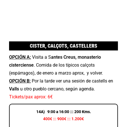
CISTER, CALÇOTS, CASTELLERS
OPCIÓN A:
Visita a S
antes Creus, monasterio
cisterciense
. Comida de los típicos calçots
(espárragos), de enero a marzo aprox, y volver.
OPCIÓN B:
Por la tarde ver una sesión de castells en
Valls
u otro pueblo cercano, según agenda.
Tickets/pax aprox: 6€
14A) 9:00 a 16:00 ::: 200 Kms.
400€ ::: 900€ ::: 1.200€