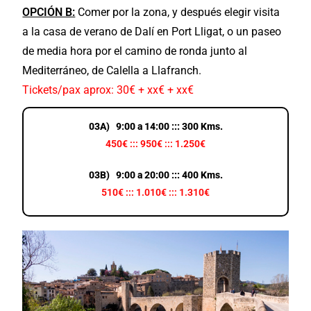
OPCIÓN B:
Comer por la zona, y después elegir visita
a la casa de verano de Dalí en Port Lligat, o un paseo
de media hora por el camino de ronda junto al
Mediterráneo, de Calella a Llafranch.
Tickets/pax aprox: 30€ + xx€ + xx€
03A) 9:00 a 14:00 ::: 300 Kms.
450€ ::: 950€ ::: 1.250€
03B) 9:00 a 20:00 ::: 400 Kms.
510€ ::: 1.010€ ::: 1.310€