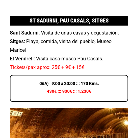
ST SADURNI, PAU CASALS, SITGES
Sant Sadurni:
Visita de unas cavas y degustación.
Sitges:
Playa, comida, visita del pueblo, Museo
Maricel
El Vendrell:
Visita casa-museo Pau Casals.
Tickets/pax aprox: 25€ + 9€ + 15€
06A) 9:00 a 20:00 ::: 170 Kms.
430€ ::: 930€ ::: 1.230€