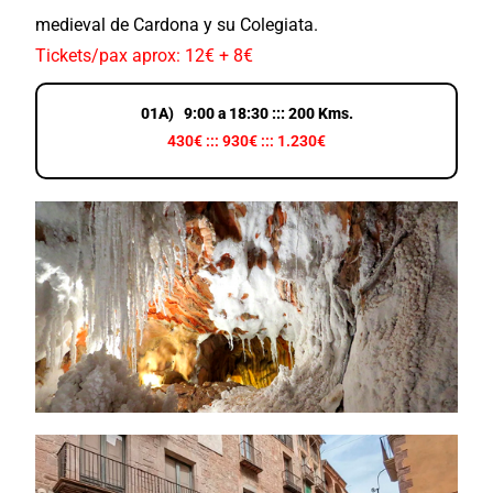
medieval de Cardona y su Colegiata.
Tickets/pax aprox: 12€ + 8€
01A) 9:00 a 18:30 ::: 200 Kms.
430€ ::: 930€ ::: 1.230€