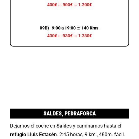
400€ ::: 900€ ::: 1.200€
09B) 9:00 a 19:00 ::: 140 Kms.
430€ ::: 930€ ::: 1.230€
SALDES, PEDRAFORCA
Dejamos el coche en
Salde
s y caminamos hasta el
refugio Lluis Estasén
. 2:45 horas, 9 km., 480m. fácil.