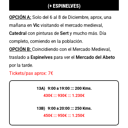
(+ ESPINELVES)
OPCIÓN A:
Solo del 6 al 8 de Diciembre, aprox, una
mañana en
Vic
visitando el mercado medieval,
Catedral
con pinturas de
Sert
y mucho más. Día
completo, comiendo en la población.
OPCIÓN B:
Coincidiendo con el Mercado Medieval,
traslado a
Espinelves
para ver el
Mercado del Abeto
por la tarde.
T
ickets/pax aprox: 7€
13A) 9:00 a 19:00 ::: 200 Kms.
430€ ::: 930€ ::: 1.230€
13B) 9:00 a 20:00 ::: 250 Kms.
450€ ::: 950€ ::: 1.250€